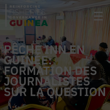
☰
PÊCHE INN EN
GUINÉE:
FORMATION DES
JOURNALISTES
SUR LA QUESTION